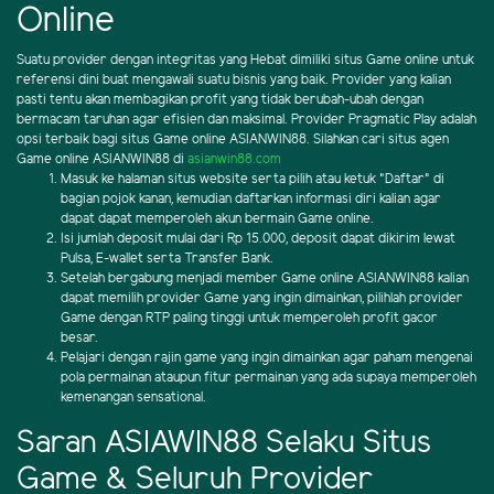
Online
Suatu provider dengan integritas yang Hebat dimiliki situs Game online untuk
referensi dini buat mengawali suatu bisnis yang baik. Provider yang kalian
pasti tentu akan membagikan profit yang tidak berubah-ubah dengan
bermacam taruhan agar efisien dan maksimal. Provider Pragmatic Play adalah
opsi terbaik bagi situs Game online ASIANWIN88. Silahkan cari situs agen
Game online ASIANWIN88 di
asianwin88.com
Masuk ke halaman situs website serta pilih atau ketuk "Daftar" di
bagian pojok kanan, kemudian daftarkan informasi diri kalian agar
dapat dapat memperoleh akun bermain Game online.
Isi jumlah deposit mulai dari Rp 15.000, deposit dapat dikirim lewat
Pulsa, E-wallet serta Transfer Bank.
Setelah bergabung menjadi member Game online ASIANWIN88 kalian
dapat memilih provider Game yang ingin dimainkan, pilihlah provider
Game dengan RTP paling tinggi untuk memperoleh profit gacor
besar.
Pelajari dengan rajin game yang ingin dimainkan agar paham mengenai
pola permainan ataupun fitur permainan yang ada supaya memperoleh
kemenangan sensational.
Saran ASIAWIN88 Selaku Situs
Game & Seluruh Provider