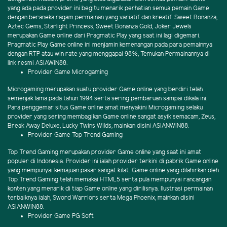
yang ada pada provider ini begitu menarik perhatian semua pemain Game
dengan beraneka ragam permainan yang variatif dan kreatif. Sweet Bonanza,
Aztec Gems, Starlight Princess, Sweet Bonanza Gold, Joker Jewels
merupakan Game online dari Pragmatic Play yang saat ini lagi digemari.
Pragmatic Play Game online ini menjamin kemenangan pada para pemainnya
dengan RTP atau win rate yang menggapai 98%, Temukan Permainannya di
link resmi ASIAWIN88.
Provider Game Microgaming
Microgaming merupakan suatu provider Game online yang berdiri telah
semenjak lama pada tahun 1994 serta sering pembaruan sampai dikala ini.
Para penggemar situs Game online amat menyakini Microgaming selaku
provider yang sering membagikan Game online sangat asyik semacam, Zeus,
Break Away Deluxe, Lucky Twins Wilds, mainkan disini ASIANWIN88.
Provider Game Top Trend Gaming
Top Trend Gaming merupakan provider Game online yang saat ini amat
populer di Indonesia. Provider ini ialah provider terkini di pabrik Game online
yang mempunyai kemajuan pasar sangat kilat. Game online yang dilahirkan oleh
Top Trend Gaming telah memakai HTML5 serta pula mempunyai rancangan
konten yang menarik di tiap Game online yang dirilisnya. Ilustrasi permainan
terbaiknya ialah, Sword Warriors serta Mega Phoenix, mainkan disini
ASIANWIN88.
Provider Game PG Soft