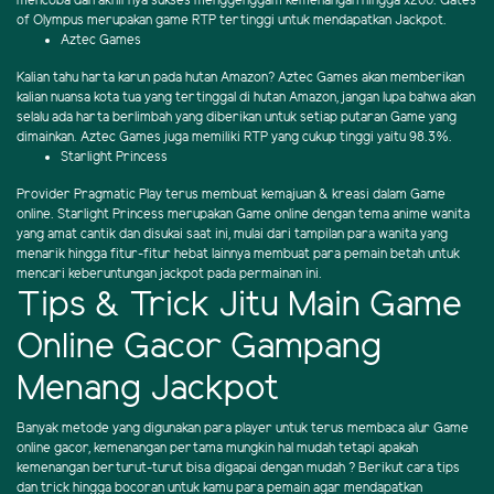
mencoba dan akhirnya sukses menggenggam kemenangan hingga x200. Gates
of Olympus merupakan game RTP tertinggi untuk mendapatkan Jackpot.
Aztec Games
Kalian tahu harta karun pada hutan Amazon? Aztec Games akan memberikan
kalian nuansa kota tua yang tertinggal di hutan Amazon, jangan lupa bahwa akan
selalu ada harta berlimbah yang diberikan untuk setiap putaran Game yang
dimainkan. Aztec Games juga memiliki RTP yang cukup tinggi yaitu 98.3%.
Starlight Princess
Provider Pragmatic Play terus membuat kemajuan & kreasi dalam Game
online. Starlight Princess merupakan Game online dengan tema anime wanita
yang amat cantik dan disukai saat ini, mulai dari tampilan para wanita yang
menarik hingga fitur-fitur hebat lainnya membuat para pemain betah untuk
mencari keberuntungan jackpot pada permainan ini.
Tips & Trick Jitu Main Game
Online Gacor Gampang
Menang Jackpot
Banyak metode yang digunakan para player untuk terus membaca alur Game
online gacor, kemenangan pertama mungkin hal mudah tetapi apakah
kemenangan berturut-turut bisa digapai dengan mudah ? Berikut cara tips
dan trick hingga bocoran untuk kamu para pemain agar mendapatkan