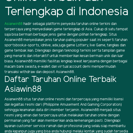
Terlengkap di Indonesia
Asianwin88
hadir sebagai platform penyedia taruhan online terkini dan
terpercaya yang menyediakan game terlengkap di Asia. Cukup di satu tempat
saja bisa bermain berbagai jenis game dengan pilihan terlengkap. Situs
Asianwin88 menyediakan jenis taruhan paling populer saat ini seperti taruhan
sportsbook,e-sports, idnlive, ada juga game Lottery, live Game, tangkas dan
game tembak ikan. Dilengkapi dengan teknologi terkini serta tampilan game
yang menarik dan interaktif untuk memberikan kesan bermain unik dan luar
biasa. Asianwin88 memiliki fasilitas lengkap lewat kerjasama dengan berbagai
macam bank swasta, e-wallet dan virtual account demi mempermudah
transaksi withdraw dan deposit Asianwin88.
Daftar Taruhan Online Terbaik
Asiawin88
Asianwin88 situs taruhan online resmi dan terpercaya yang memiliki lisensi
dan legalitas resmi dari (Philippine Amusement And Gaming Corporation)
sehingga keamanan data diri member terjamin. Asianwin88 menjadi situs
resmi yang aman dan terpercaya untuk melakukan taruhan online dengan
permainan yang fair akan memberikan anda kemenangan pasti. Dilengkapi
layanan customer service ramah dan profesional yang selalu siap membantu
anda kapanpun juga yang bisa anda hubungi melalui kontak yang sudah tersedia